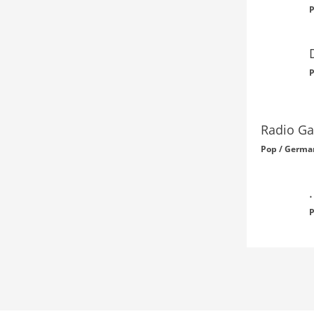
P
P
Radio Ga
Pop / Germa
P