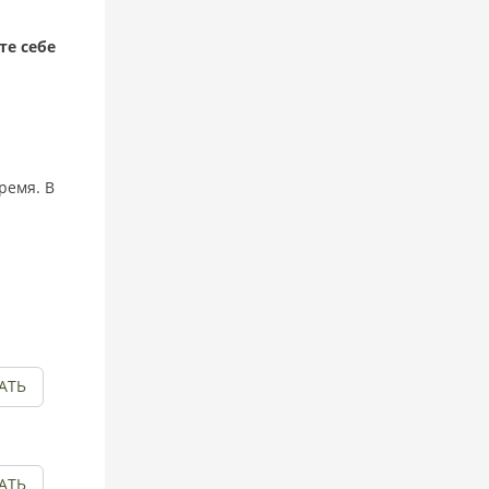
те себе
ремя. В
АТЬ
АТЬ