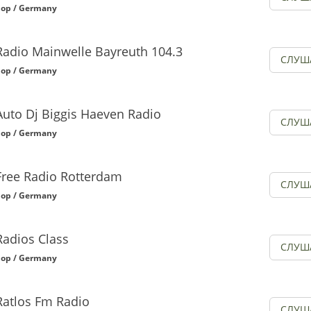
op / Germany
Radio Mainwelle Bayreuth 104.3
СЛУШ
op / Germany
Auto Dj Biggis Haeven Radio
СЛУШ
op / Germany
Free Radio Rotterdam
СЛУШ
op / Germany
Radios Class
СЛУШ
op / Germany
Ratlos Fm Radio
СЛУШ