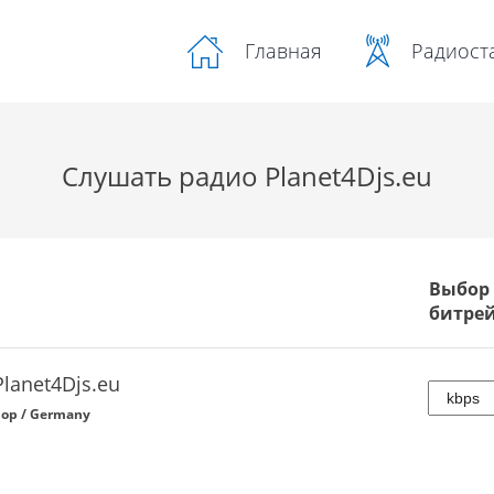
Радиост
Главная
Слушать радио Planet4Djs.eu
Выбор
битре
Planet4Djs.eu
op / Germany