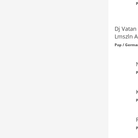
P
Dj Vatan
Lmszln A
Pop / Germa
P
P
P