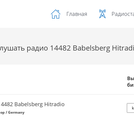
Радиост
Главная
лушать радио 14482 Babelsberg Hitrad
Вы
би
14482 Babelsberg Hitradio
op / Germany