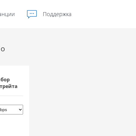
анции
Поддержка
io
бор
трейта