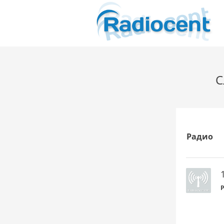
С
Радио
P