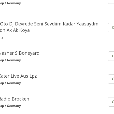
op / Germany
 Oto Dj Devrede Seni Sevdiim Kadar Yaasaydm
dn Ak Ak Koya
ny
Nasher S Boneyard
op / Germany
Kater Live Aus Lpz
op / Germany
Radio Brocken
op / Germany