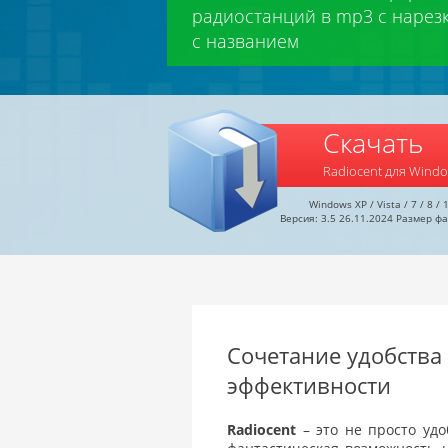
радиостанций в mp3 с нарезк
с названием
Скачать
Radiocent для Wind
Windows XP / Vista / 7 / 8 / 
Версия: 3.5 26.11.2024 Размер фа
Сочетание удобства
эффективности
Radiocent
– это не просто удо