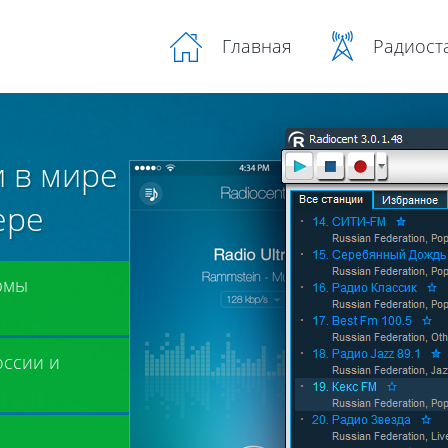
Радиост
Главная
 в мире
ере
рмы
оссии и