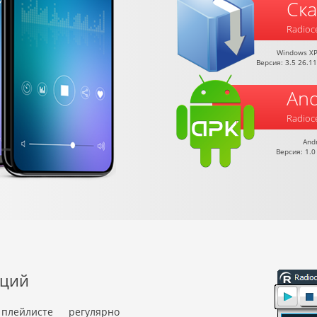
Ска
Radioc
Windows XP /
Версия: 3.5 26.1
And
Radioc
And
Версия: 1.0
нций
ейлисте регулярно