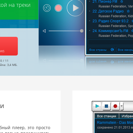
ой на треки
ows
10 / 11
йла: 3,4 МБ.
 и
бный плеер, это просто