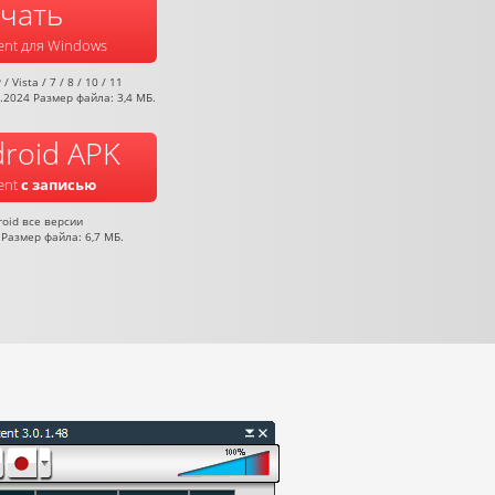
чать
ent для Windows
 Vista / 7 / 8 / 10 / 11
1.2024 Размер файла: 3,4 МБ.
roid APK
ent
с записью
roid все версии
 Размер файла: 6,7 МБ.