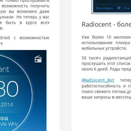
не только прослушивать
 возможность получить
орую вы возможно даже
узнали. Но теперь у вас
те быть в курсе всех
Radiocent - бол
в.
Уже более 10 миллион
droid с возможностью
использования плеера
те
мобильных устройств.
50 тысяч радиостанций
прослушать этот список
около 6 дней. Рады пре
тепер
@Radiocent_Bot
работоспособность и 
поиск свежего потока д
ваши запросы в мессен