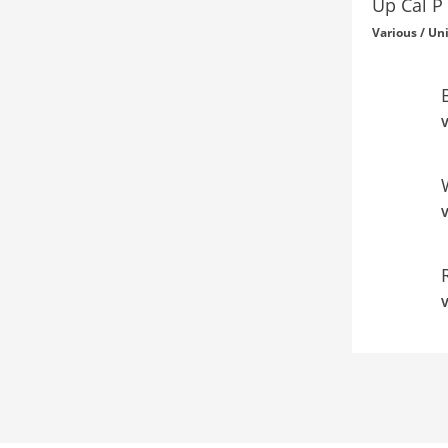
Up Cal P
Various / Un
V
V
V