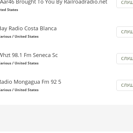
 Aar46 Brought To You By Railroadradio.net
СЛУШ
ited States
Bay Radio Costa Blanca
СЛУШ
arious / United States
Whzt 98.1 Fm Seneca Sc
СЛУШ
arious / United States
Radio Mongagua Fm 92 5
СЛУШ
arious / United States