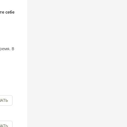
те себе
ремя. В
АТЬ
АТЬ