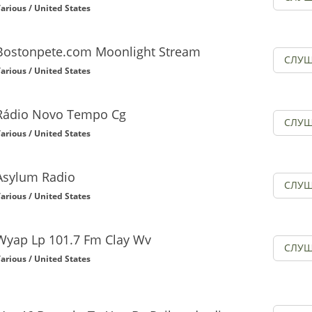
arious / United States
Bostonpete.com Moonlight Stream
СЛУШ
arious / United States
Rádio Novo Tempo Cg
СЛУШ
arious / United States
Asylum Radio
СЛУШ
arious / United States
Wyap Lp 101.7 Fm Clay Wv
СЛУШ
arious / United States