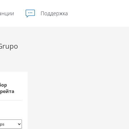
анции
Поддержка
 Grupo
бор
рейта