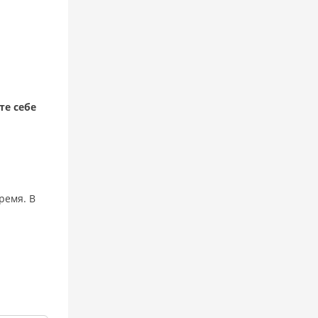
те себе
ремя. В