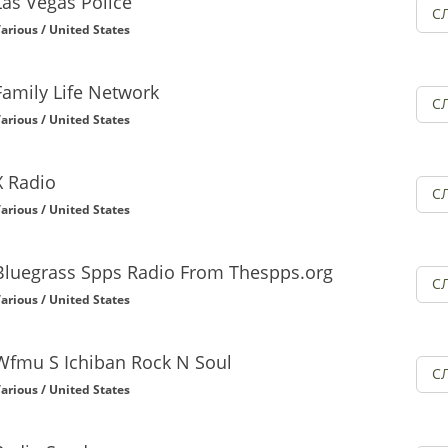
Las Vegas Police
С
arious / United States
Family Life Network
С
arious / United States
X Radio
С
arious / United States
Bluegrass Spps Radio From Thespps.org
С
arious / United States
Wfmu S Ichiban Rock N Soul
С
arious / United States