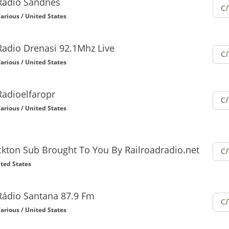
Radio Sandnes
С
arious / United States
Radio Drenasi 92.1Mhz Live
С
arious / United States
Radioelfaropr
С
arious / United States
ckton Sub Brought To You By Railroadradio.net
С
ited States
Rádio Santana 87.9 Fm
С
arious / United States