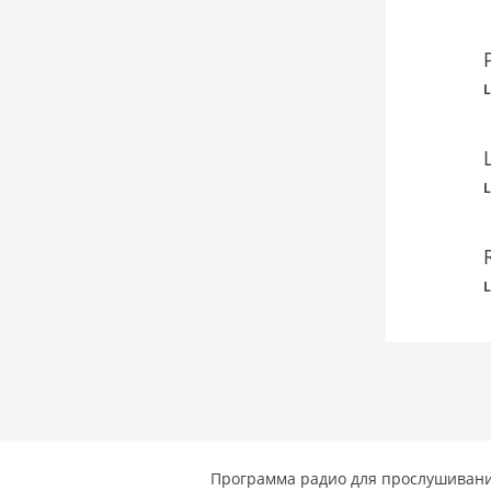
L
L
L
Программа радио для прослушивани