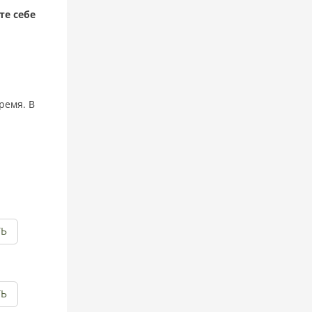
те себе
ремя. В
ТЬ
ТЬ