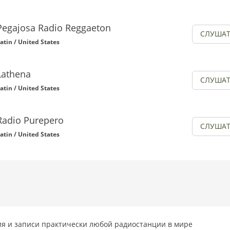
Pegajosa Radio Reggaeton
СЛУША
atin / United States
Lathena
СЛУША
atin / United States
Radio Purepero
СЛУША
atin / United States
я и записи практически любой радиостанции в мире