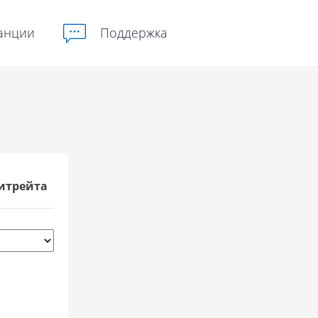
анции
Поддержка
итрейта