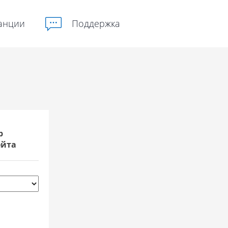
анции
Поддержка
р
ейта