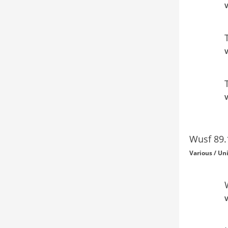
V
V
V
Wusf 89.
Various / Un
V