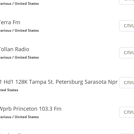
arious / United States
Terra Fm
СЛУ
arious / United States
Tollan Radio
СЛУ
arious / United States
1 Hd1 128K Tampa St. Petersburg Sarasota Npr
СЛУ
ited States
Wprb Princeton 103.3 Fm
СЛУ
arious / United States