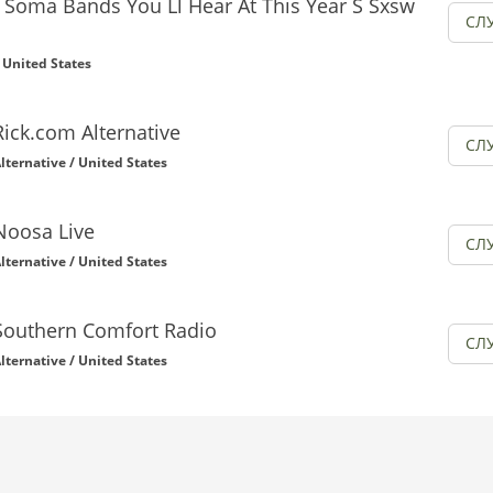
 Soma Bands You Ll Hear At This Year S Sxsw
СЛ
/ United States
Rick.com Alternative
СЛ
lternative / United States
Noosa Live
СЛ
lternative / United States
Southern Comfort Radio
СЛ
lternative / United States