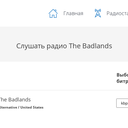
Радиост
Главная
Слушать радио The Badlands
Выб
бит
The Badlands
lternative / United States