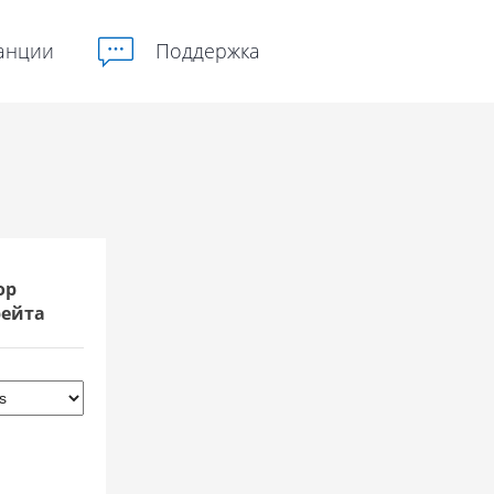
анции
Поддержка
ор
рейта