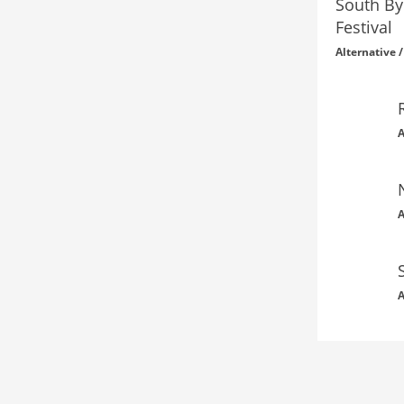
South By
Festival
Alternative 
A
A
A