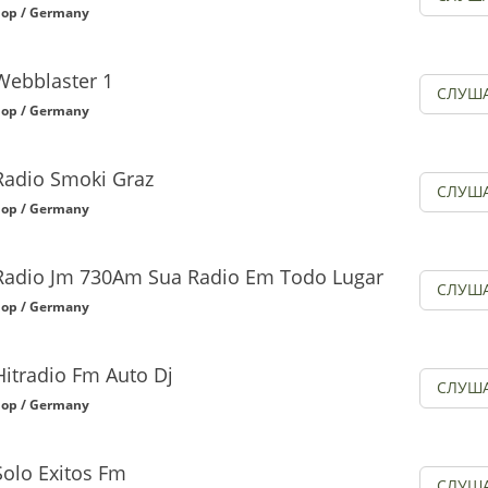
op / Germany
Webblaster 1
СЛУШ
op / Germany
Radio Smoki Graz
СЛУШ
op / Germany
Radio Jm 730Am Sua Radio Em Todo Lugar
СЛУШ
op / Germany
Hitradio Fm Auto Dj
СЛУШ
op / Germany
Solo Exitos Fm
СЛУШ