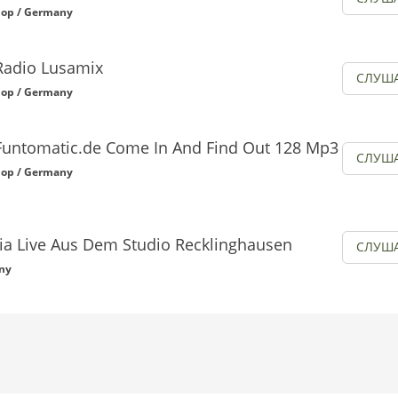
op / Germany
Radio Lusamix
СЛУШ
op / Germany
Funtomatic.de Come In And Find Out 128 Mp3
СЛУШ
op / Germany
dia Live Aus Dem Studio Recklinghausen
СЛУШ
ny