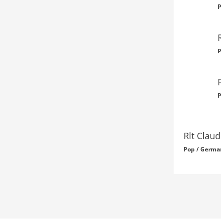
P
P
P
Rlt Clau
Pop / Germa