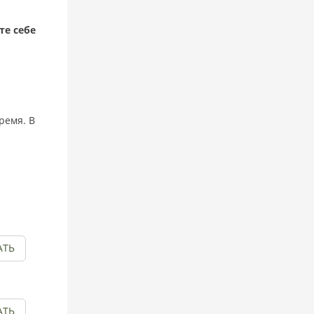
те себе
ремя. В
АТЬ
АТЬ