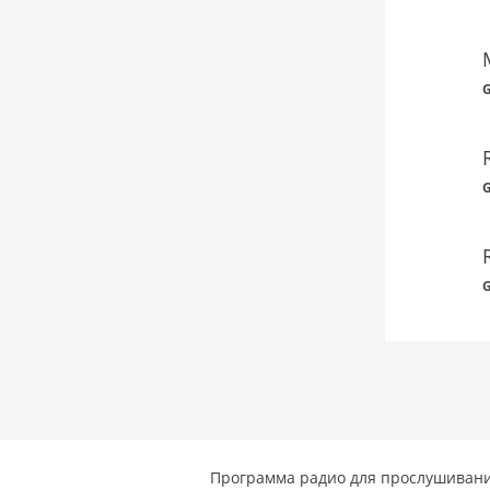
G
G
G
Программа радио для прослушивани