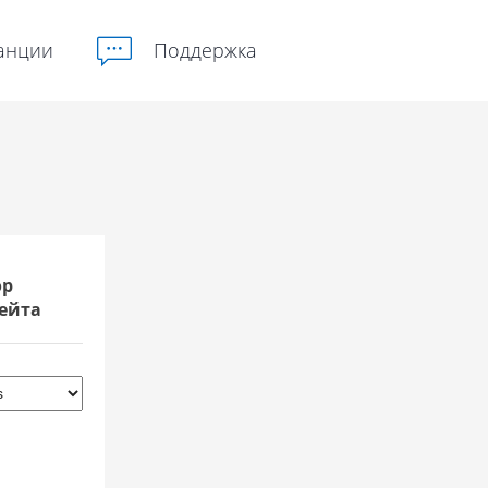
анции
Поддержка
ор
ейта