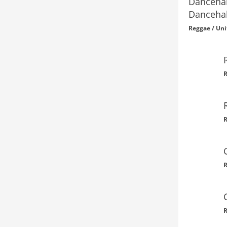
Dancehal
Dancehal
Reggae / Uni
R
R
R
R