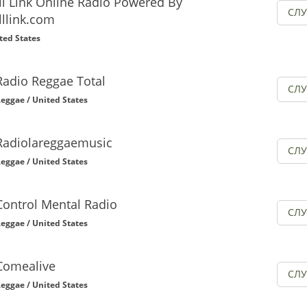
l Link Online Radio Powered By
СЛ
llink.com
ted States
Radio Reggae Total
СЛ
eggae / United States
Radiolareggaemusic
СЛ
eggae / United States
Control Mental Radio
СЛ
eggae / United States
Comealive
СЛ
eggae / United States