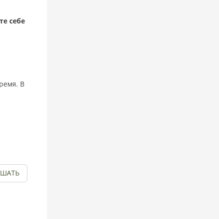
те себе
ремя. В
УШАТЬ