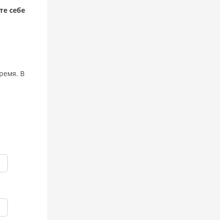
те себе
ремя. В