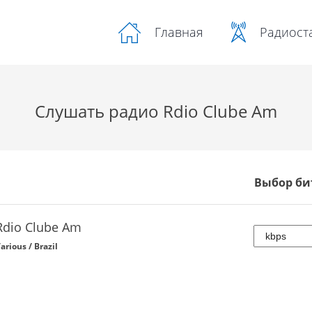
Радиост
Главная
Слушать радио Rdio Clube Am
Выбор би
Rdio Clube Am
arious / Brazil