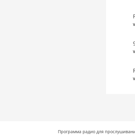
V
V
V
Программа радио для прослушивани