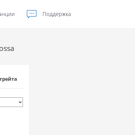
анции
Поддержка
ossa
трейта