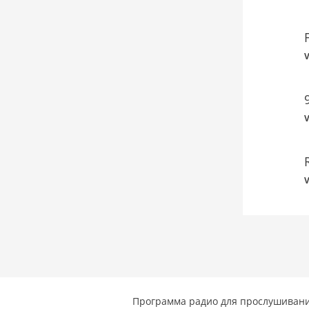
V
V
V
Программа радио для прослушивани