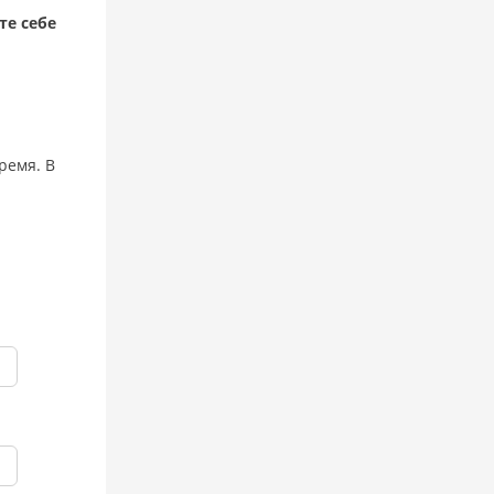
те себе
ремя. В