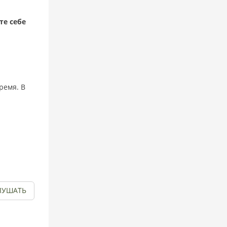
те себе
ремя. В
ЛУШАТЬ