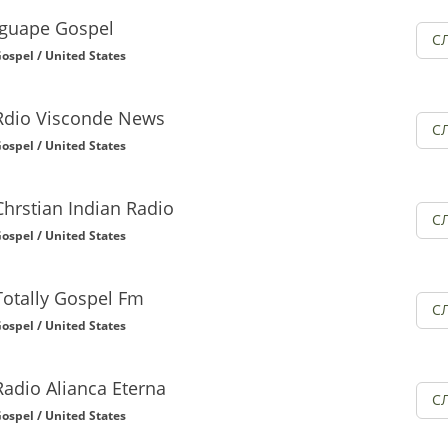
Iguape Gospel
С
ospel / United States
Rdio Visconde News
С
ospel / United States
Chrstian Indian Radio
С
ospel / United States
Totally Gospel Fm
С
ospel / United States
Radio Alianca Eterna
С
ospel / United States