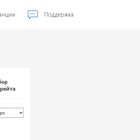
анции
Поддержка
бор
рейта