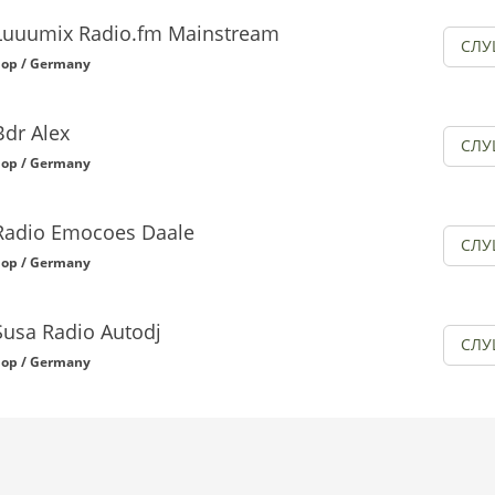
Luuumix Radio.fm Mainstream
СЛУ
op / Germany
Bdr Alex
СЛУ
op / Germany
Radio Emocoes Daale
СЛУ
op / Germany
Susa Radio Autodj
СЛУ
op / Germany