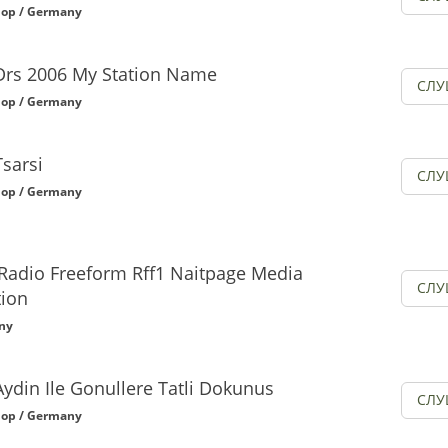
op / Germany
Drs 2006 My Station Name
СЛУ
op / Germany
Tsarsi
СЛУ
op / Germany
 Radio Freeform Rff1 Naitpage Media
СЛУ
ion
ny
Aydin Ile Gonullere Tatli Dokunus
СЛУ
op / Germany