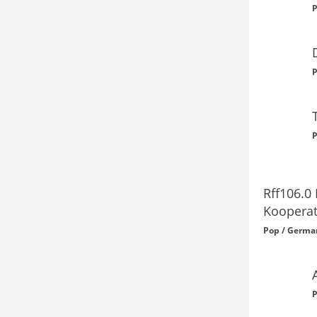
P
P
P
Rff106.0
Kooperat
Pop / Germa
P