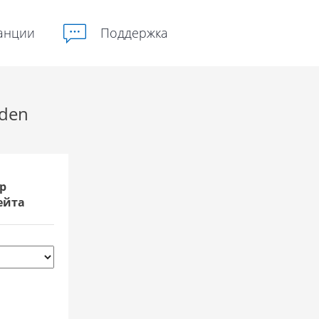
анции
Поддержка
nden
р
ейта