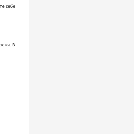
те себе
ремя. В