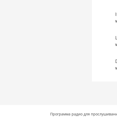
V
V
V
Программа радио для прослушивани