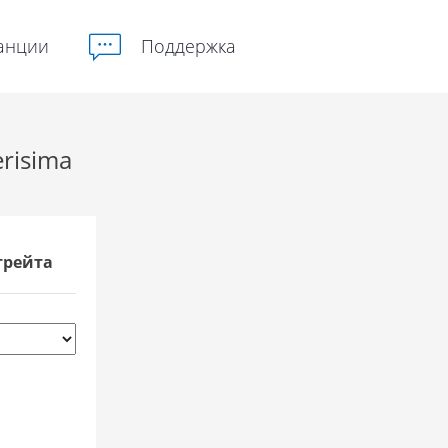
анции
Поддержка
risima
трейта