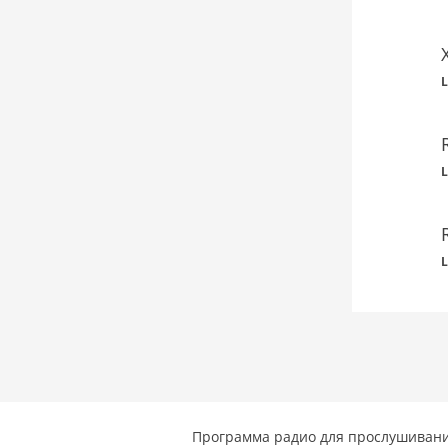
L
L
L
Программа радио для прослушивани