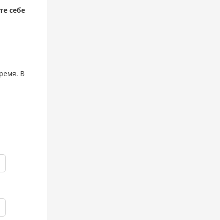
те себе
ремя. В