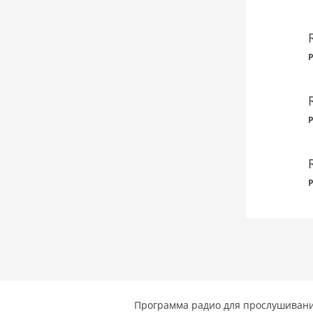
P
P
P
Программа радио для прослушивани