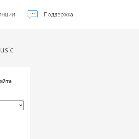
анции
Поддержка
usic
ейта