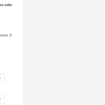
те себе
ремя. В
Ь
Ь