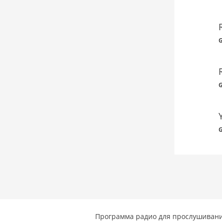
G
G
G
Программа радио для прослушивани