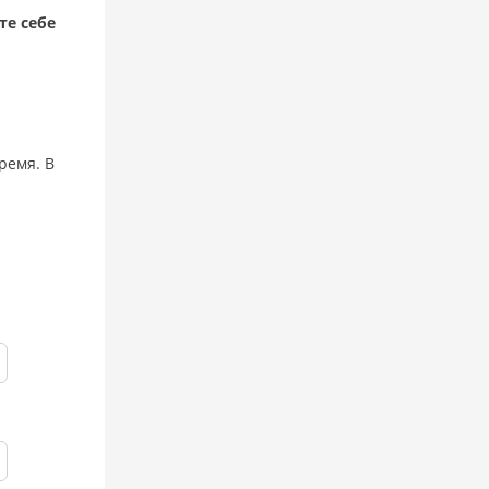
те себе
ремя. В