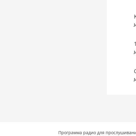
J
J
J
Программа радио для прослушивани