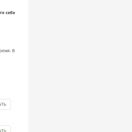
те себе
ремя. В
АТЬ
АТЬ