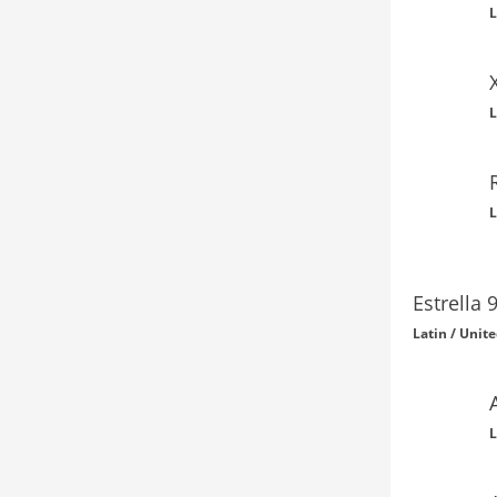
L
L
L
Estrella
Latin / Unit
L