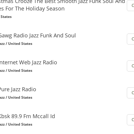
stmas Crooze The Best Smooth Jazz Funk Soul And
s For The Holiday Season
 States
Gawg Radio Jazz Funk And Soul
azz / United States
Internet Web Jazz Radio
azz / United States
Pure Jazz Radio
azz / United States
Kbsk 89.9 Fm Mccall Id
azz / United States