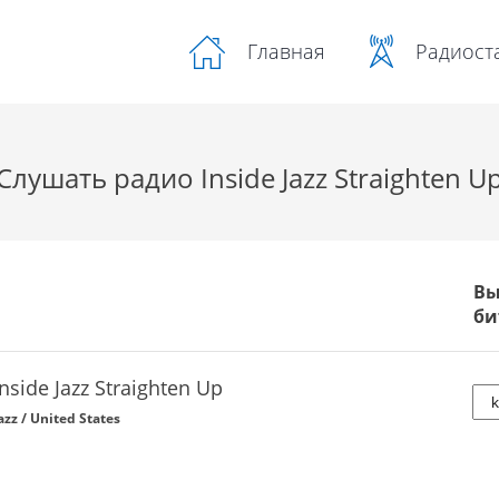
Радиост
Главная
Слушать радио Inside Jazz Straighten U
Вы
би
Inside Jazz Straighten Up
azz / United States