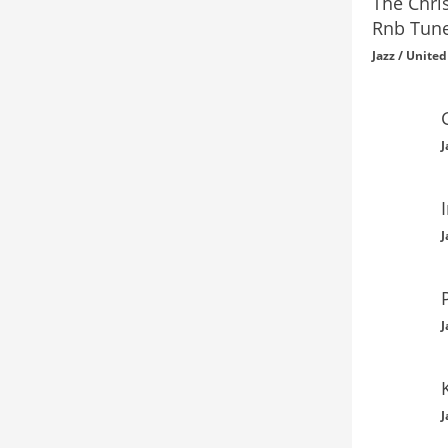
The Chri
Rnb Tune
Jazz / United
J
J
J
J