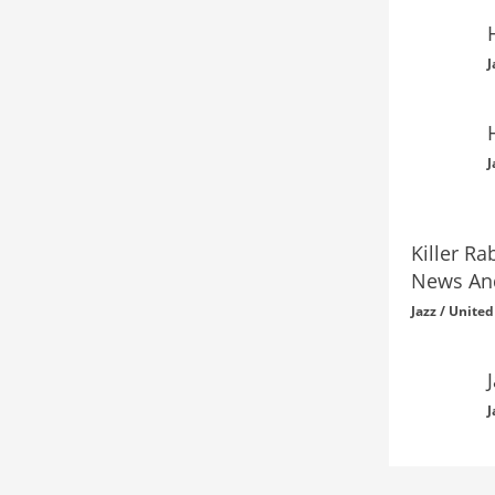
J
J
Killer R
News An
Jazz / United
J