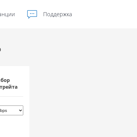
анции
Поддержка
p
бор
трейта