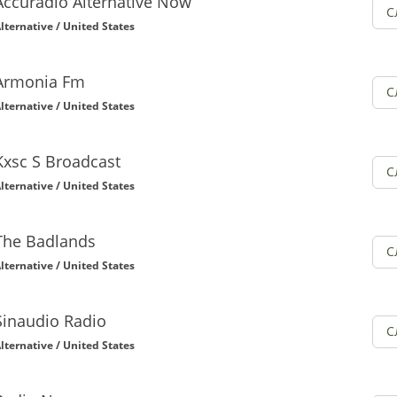
Accuradio Alternative Now
С
lternative / United States
Armonia Fm
С
lternative / United States
Kxsc S Broadcast
С
lternative / United States
The Badlands
С
lternative / United States
Sinaudio Radio
С
lternative / United States