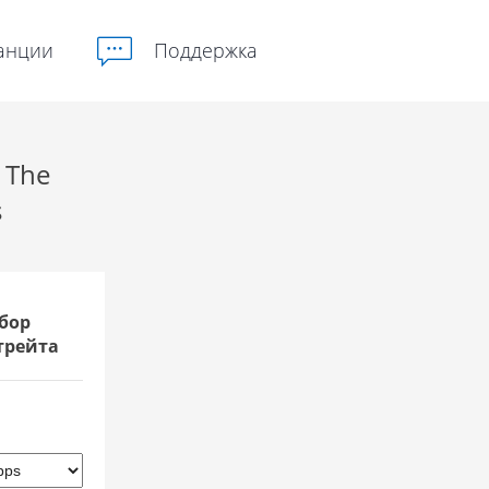
анции
Поддержка
 The
s
бор
трейта