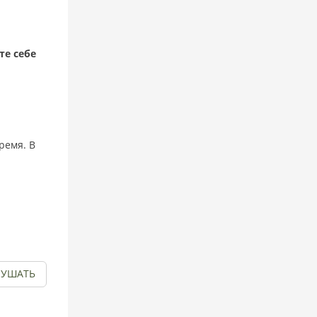
те себе
ремя. В
ЛУШАТЬ