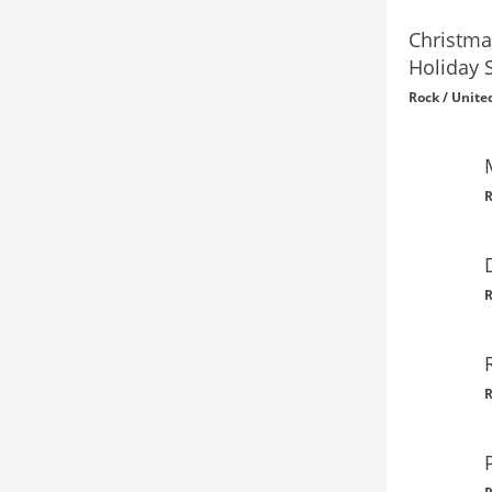
Christma
Holiday 
Rock / Unite
R
R
R