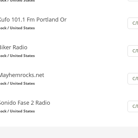
ock / United States
Kufo 101.1 Fm Portland Or
С
ock / United States
Biker Radio
С
ock / United States
Mayhemrocks.net
С
ock / United States
Sonido Fase 2 Radio
С
ock / United States