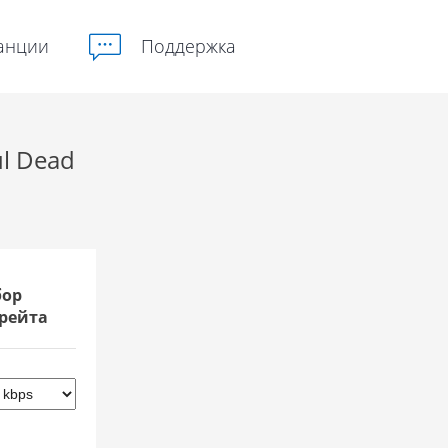
анции
Поддержка
ul Dead
ор
рейта