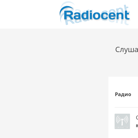
Слушат
Радио
R