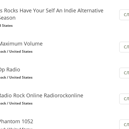
s Rocks Have Your Self An Indie Alternative
С
Season
d States
Maximum Volume
С
ock / United States
Dp Radio
С
ock / United States
Radio Rock Online Radiorockonline
С
ock / United States
Phantom 1052
С