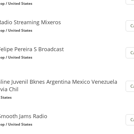
op / United States
Radio Streaming Mixeros
С
op / United States
Felipe Pereira S Broadcast
С
op / United States
line Juvenil Bknes Argentina Mexico Venezuela
С
via Chil
 States
Smooth Jams Radio
С
op / United States