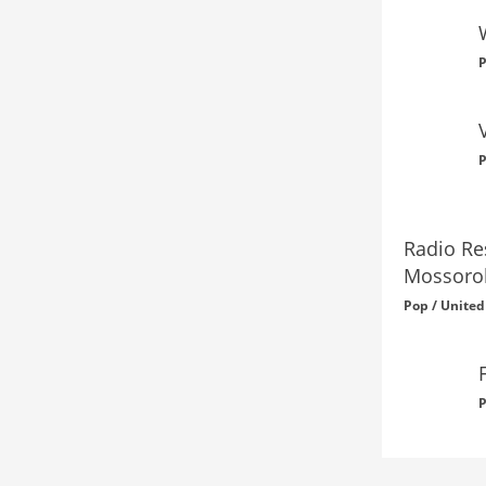
P
P
Radio Re
Mossoro
Pop / United
P