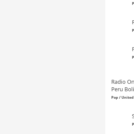
P
P
P
Radio On
Peru Boli
Pop / United
P