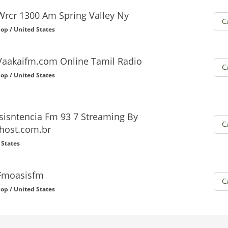
Wrcr 1300 Am Spring Valley Ny
С
op / United States
Vaakaifm.com Online Tamil Radio
С
op / United States
sisntencia Fm 93 7 Streaming By
С
host.com.br
 States
Fmoasisfm
С
op / United States