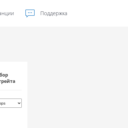
анции
Поддержка
бор
трейта