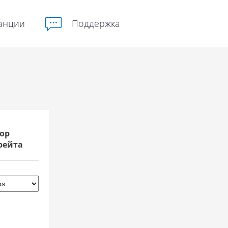
анции
Поддержка
ор
рейта