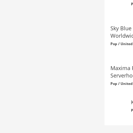
P
Sky Blue
Worldwi
Pop / United
Maxima F
Serverhos
Pop / United
P