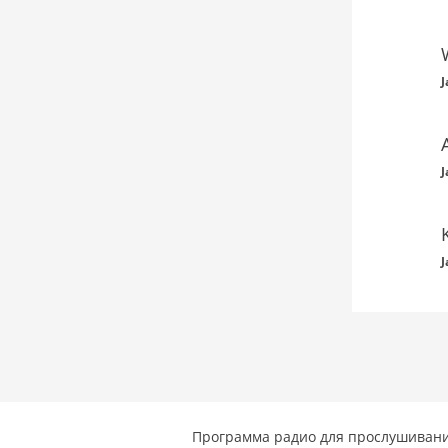
J
J
J
Программа радио для прослушивани