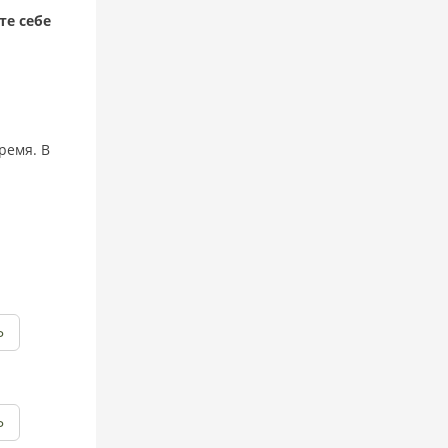
те себе
ремя. В
Ь
Ь