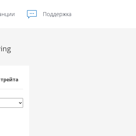
анции
Поддержка
ing
итрейта