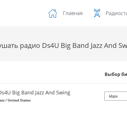
Радиост
Главная
ушать радио Ds4U Big Band Jazz And Sw
Выбор б
Ds4U Big Band Jazz And Swing
azz / United States