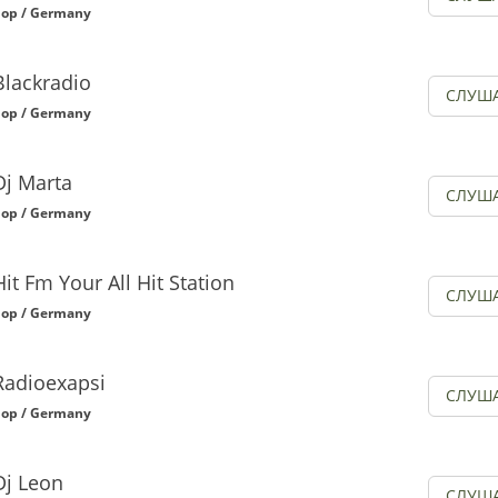
op / Germany
Blackradio
СЛУШ
op / Germany
Dj Marta
СЛУШ
op / Germany
Hit Fm Your All Hit Station
СЛУШ
op / Germany
Radioexapsi
СЛУШ
op / Germany
Dj Leon
СЛУШ