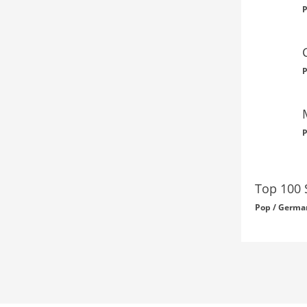
P
P
P
Top 100 
Pop / Germa