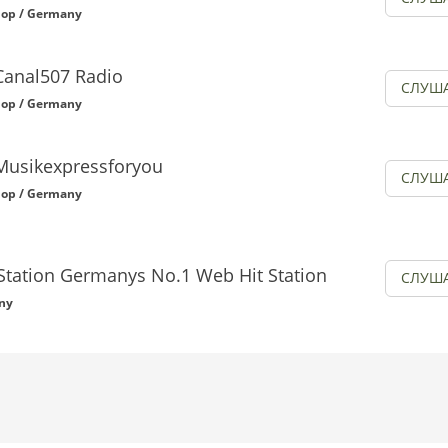
op / Germany
Canal507 Radio
СЛУШ
op / Germany
Musikexpressforyou
СЛУШ
op / Germany
Station Germanys No.1 Web Hit Station
СЛУШ
ny