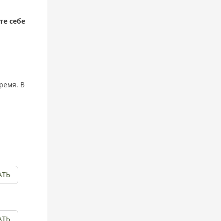
те себе
ремя. В
АТЬ
АТЬ