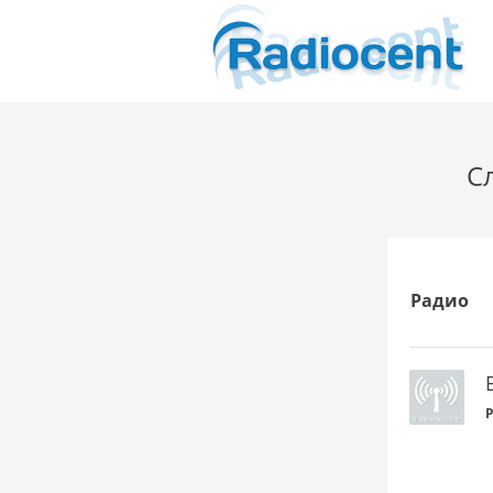
Сл
Радио
P