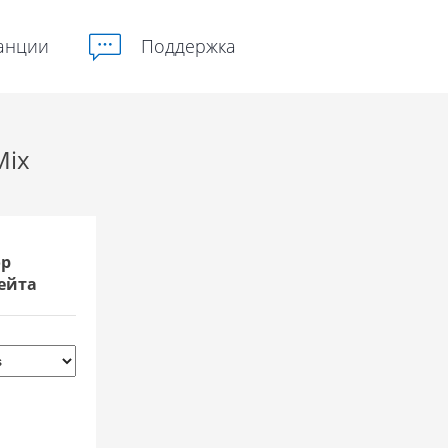
анции
Поддержка
Mix
р
ейта