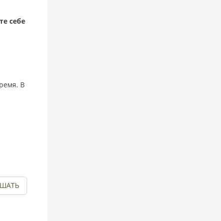
те себе
ремя. В
УШАТЬ