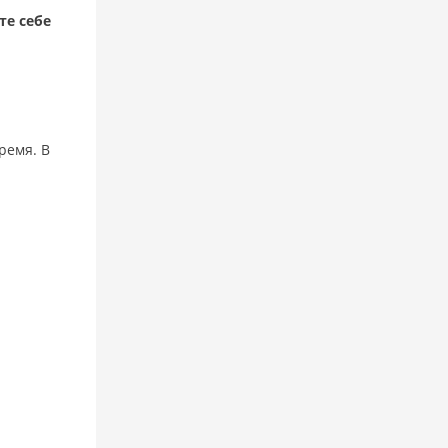
те себе
ремя. В