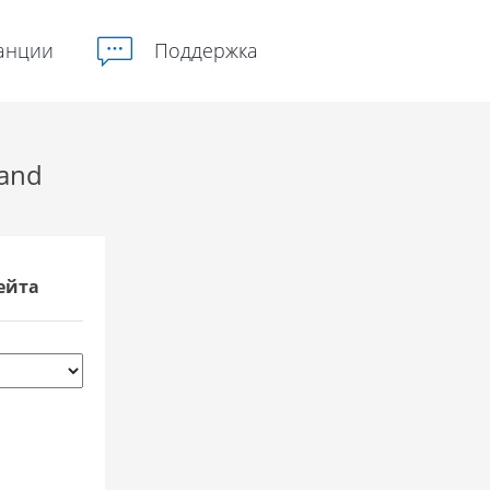
анции
Поддержка
land
ейта