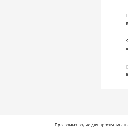
R
R
R
Программа радио для прослушивани